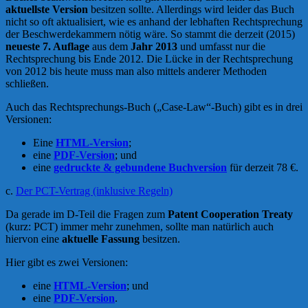
aktuellste Version
besitzen sollte. Allerdings wird leider das Buch
nicht so oft aktualisiert, wie es anhand der lebhaften Rechtsprechung
der Beschwerdekammern nötig wäre. So stammt die derzeit (2015)
neueste 7. Auflage
aus dem
Jahr 2013
und umfasst nur die
Rechtsprechung bis Ende 2012. Die Lücke in der Rechtsprechung
von 2012 bis heute muss man also mittels anderer Methoden
schließen.
Auch das Rechtsprechungs-Buch („Case-Law“-Buch) gibt es in drei
Versionen:
Eine
HTML-Version
;
eine
PDF-Version
; und
eine
gedruckte & gebundene Buchversion
für derzeit 78 €.
c.
Der PCT-Vertrag (inklusive Regeln)
Da gerade im D-Teil die Fragen zum
Patent Cooperation Treaty
(kurz: PCT) immer mehr zunehmen, sollte man natürlich auch
hiervon eine
aktuelle Fassung
besitzen.
Hier gibt es zwei Versionen:
eine
HTML-Version
; und
eine
PDF-Version
.