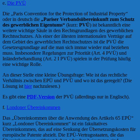
e.
Die PVÜ
Die „Paris Convention for the Protection of Industrial Property“
oder in deutsch die
„Pariser Verbandsübereinkunft zum Schutz
des gewerblichen Eigentums“
(kurz:
PVÜ
) ist bekanntlich eine
weitere wichtige Säule in den Rechtsgrundlagen des gewerblichen
Rechtsschutzes. Als einer der ältesten internationalen Verträge auf
dem Gebiet des gewerblichen Rechtsschutzes ist die PVÜ die
Gesetzesgrundlage auf die man sich immar wieder mal beziehen
muss. Insbesondere Regelungen zur Priorität (Art. 4 PVÜ) und
Inländerbehandlung (Art. 2 I PVÜ) spielen in der Prüfung häufig
eine wichtige Rolle.
An dieser Stelle eine kleine Übungsfrage: Wie ist das rechtliche
Verhältnis zwischen EPÜ und PVÜ und wo ist das geregelt? (Die
Lösung ist
hier
nachzulesen.)
Es gibt eine
PDF-Version
der PVÜ (allerdings nur in Englisch).
f.
Londoner Übereinkommen
Das „Übereinkommen über die Anwendung des Artikels 65 EPÜ“
kurz „Londoner Übereinkommen“ ist ein fakultatives
Übereinkommen, das auf eine Senkung der Übersetzungskosten für
europäische Patente abzielt. Die EPÜ-Vertragsstaaten, die das