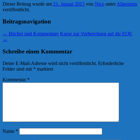
Dieser Beitrag wurde am
21. Januar 2015
von
Nico
unter
Allgemein
veröffentlicht.
Beitragsnavigation
←
Bücher und Kommentare
Kurse zur Vorbereitung auf die EQE
→
Schreibe einen Kommentar
Deine E-Mail-Adresse wird nicht veröffentlicht.
Erforderliche
Felder sind mit
*
markiert
Kommentar
*
Name
*