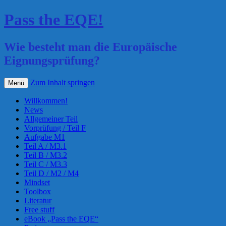
Pass the EQE!
Wie besteht man die Europäische
Eignungsprüfung?
Zum Inhalt springen
Menü
Willkommen!
News
Allgemeiner Teil
Vorprüfung / Teil F
Aufgabe M1
Teil A / M3.1
Teil B / M3.2
Teil C / M3.3
Teil D / M2 / M4
Mindset
Toolbox
Literatur
Free stuff
eBook „Pass the EQE“