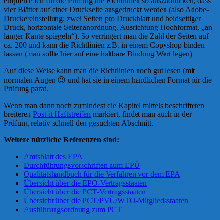
empfehle ich für die Prüfung die Richtlinien so auszudrucken, dass
vier Blätter auf einer Druckseite ausgedruckt werden (also Adobe-
Druckereinstellung: zwei Seiten pro Druckblatt
und
beidseitiger
Druck, horizontale Seitenanordnung, Ausrichtung Hochformat, „an
langer Kante spiegeln“). So verringert man die Zahl der Seiten auf
ca. 200 und kann die Richtlinien z.B. in einem Copyshop binden
lassen (man sollte hier auf eine haltbare Bindung Wert legen).
Auf diese Weise kann man die Richtlinien noch gut lesen (mit
normalen Augen 😉 und hat sie in einem handlichen Format für die
Prüfung parat.
Wenn man dann noch zumindest die Kapitel mittels beschrifteten
breiteren
Post-it Haftstreifen
markiert, findet man auch in der
Prüfung relativ schnell den gesuchten Abschnitt.
Weitere nützliche Referenzen sind:
Amtsblatt des EPA
Durchführungsvorschriften zum EPÜ
Qualitätshandbuch für die Verfahren vor dem EPA
Übersicht über die EPO-Vertragsstaaten
Übersicht über die PCT-Vertragsstaaten
Übersicht über die PCT/PVÜ/WTO-Mitgliedsstaaten
Ausführungsordnung zum PCT