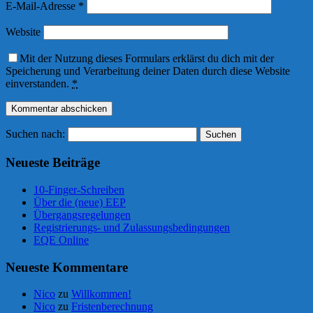
E-Mail-Adresse
*
Website
Mit der Nutzung dieses Formulars erklärst du dich mit der
Speicherung und Verarbeitung deiner Daten durch diese Website
einverstanden.
*
Suchen nach:
Neueste Beiträge
10-Finger-Schreiben
Über die (neue) EEP
Übergangsregelungen
Registrierungs- und Zulassungsbedingungen
EQE Online
Neueste Kommentare
Nico
zu
Willkommen!
Nico
zu
Fristenberechnung