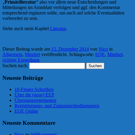
„
Primärliteratur
“ also vor allem neue Entscheidungen und
Mitteilungen im Amtsblatt verfolgen und ggf. den Kommentar
entsprechend ergänzen sollte, um auch auf solche Eventualitäten
vorbereitet zu sein.
Siehe auch mein Kapitel
Literatur
.
Dieser Beitrag wurde am
15. Dezember 2014
von
Nico
in
Allgemein
,
Mindset
veröffentlicht. Schlagworte:
EQE
,
Mindset
,
richtige Einstellung
.
Suchen nach:
Neueste Beiträge
10-Finger-Schreiben
Über die (neue) EEP
Übergangsregelungen
Registrierungs- und Zulassungsbedingungen
EQE Online
Neueste Kommentare
Nico
zu
Willkommen!