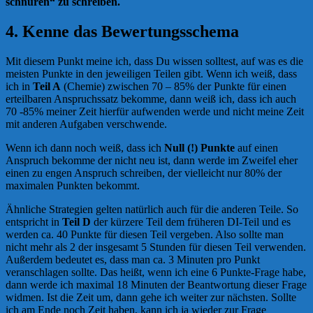
schnüren“ zu schreiben.
4. Kenne das Bewertungsschema
Mit diesem Punkt meine ich, dass Du wissen solltest, auf was es die
meisten Punkte in den jeweiligen Teilen gibt. Wenn ich weiß, dass
ich in
Teil A
(Chemie) zwischen 70 – 85% der Punkte für einen
erteilbaren Anspruchssatz bekomme, dann weiß ich, dass ich auch
70 -85% meiner Zeit hierfür aufwenden werde und nicht meine Zeit
mit anderen Aufgaben verschwende.
Wenn ich dann noch weiß, dass ich
Null (!) Punkte
auf einen
Anspruch bekomme der nicht neu ist, dann werde im Zweifel eher
einen zu engen Anspruch schreiben, der vielleicht nur 80% der
maximalen Punkten bekommt.
Ähnliche Strategien gelten natürlich auch für die anderen Teile. So
entspricht in
Teil D
der kürzere Teil dem früheren DI-Teil und es
werden ca. 40 Punkte für diesen Teil vergeben. Also sollte man
nicht mehr als 2 der insgesamt 5 Stunden für diesen Teil verwenden.
Außerdem bedeutet es, dass man ca. 3 Minuten pro Punkt
veranschlagen sollte. Das heißt, wenn ich eine 6 Punkte-Frage habe,
dann werde ich maximal 18 Minuten der Beantwortung dieser Frage
widmen. Ist die Zeit um, dann gehe ich weiter zur nächsten. Sollte
ich am Ende noch Zeit haben, kann ich ja wieder zur Frage