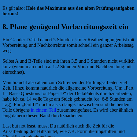
Es gilt also:
Hole das Maximum aus den alten Prüfungsaufgaben
heraus!
8. Plane genügend Vorbereitungszeit ein
Ein C- oder D-Teil dauert 5 Stunden. Unter Realbedingungen ist mit
Vorbereitung und Nachkorrektur somit schnell ein ganzer Arbeitstag
weg.
Selbst A und B-Teile sind mit ihren 3,5 und 3 Stunden nicht wirklich
kurz (wenn man noch ca. 1-2 Stunden Vor- und Nachbereitung mit
einrechnet).
Man braucht also allein zum Schreiben der Prüfungsarbeiten viel
Zeit. Hinzu kommt natürlich die allgemeine Vorbereitung. Um „Part
I – Basic Questions for Paper D“ der DeltaPatents durchzuarbeiten,
habe ich ca. 14 volle Tage am Stück gebraucht (ca. 6-8 Stunden am
Tag). Für „Part II“ nochmals so lange. Inzwischen sind die beiden
Teile übrigens
in einem Teil
zusammengefasst. Es wird aber ähnlich
lang dauern diesen Band durchzuarbeiten.
Last but not least, musst Du natürlich auch die Zeit für die
Ausarbeitung der Hilfsmittel, wie z.B. Formulierungshilfen und
Checklisten mit einrechnen.