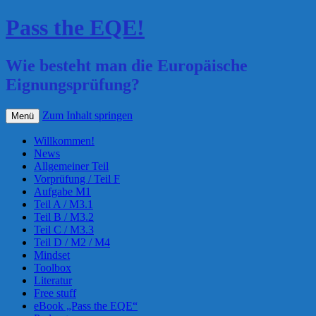
Pass the EQE!
Wie besteht man die Europäische
Eignungsprüfung?
Zum Inhalt springen
Menü
Willkommen!
News
Allgemeiner Teil
Vorprüfung / Teil F
Aufgabe M1
Teil A / M3.1
Teil B / M3.2
Teil C / M3.3
Teil D / M2 / M4
Mindset
Toolbox
Literatur
Free stuff
eBook „Pass the EQE“