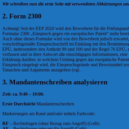
Wir schreiben
nun die erste Seite mit verwendeten Abkürzungen und
2. Form 2300
Achtung! Seit der EEP 2020 wird den Bewerbern für die Prüfungsa
Formular 2300 „Einspruch gegen ein europäisches Patent“ mehr bereit
Auch ohne dieses Formular wird von den Bewerbern jedoch erwartet,
vorschriftsgemäße Einspruchsschrift im Einklang mit den Bestimmun
EPÜ, insbesondere den Artikeln 99 und 100 und der Regel 76 EPÜ, 
verfassen und in ihrer Antwort alle einschlägigen Informationen, eine
Erklärung darüber, in welchem Umfang gegen das europäische Patent
Einspruch eingelegt wird, die Einspruchsgründe und Beweismittel so
Tatsachen und Argumente anzugeben (vgl. .
3. Mandantenschreiben analysieren
Zeit: ca. 9:40 – 10:00.
Erste Durchsicht
Mandantenschreiben
Markierungen am Rand und/oder mittels Farbcode:
RF
– Rechtsfragen (ohne Bezug zum Angriff) (Gelb)
AF
– Rechtsfragen relevant für Angriff (Gelb)