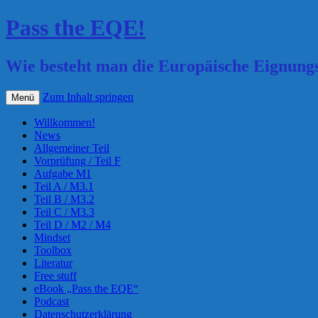
Pass the EQE!
Wie besteht man die Europäische Eignung
Zum Inhalt springen
Menü
Willkommen!
News
Allgemeiner Teil
Vorprüfung / Teil F
Aufgabe M1
Teil A / M3.1
Teil B / M3.2
Teil C / M3.3
Teil D / M2 / M4
Mindset
Toolbox
Literatur
Free stuff
eBook „Pass the EQE“
Podcast
Datenschutzerklärung