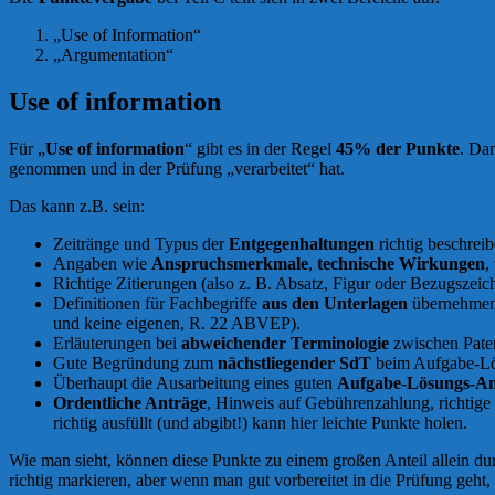
„Use of Information“
„Argumentation“
Use of information
Für „
Use of information
“ gibt es in der Regel
45% der Punkte
. Dam
genommen und in der Prüfung „verarbeitet“ hat.
Das kann z.B. sein:
Zeitränge und Typus der
Entgegenhaltungen
richtig beschrei
Angaben wie
Anspruchsmerkmale
,
technische Wirkungen
,
Richtige Zitierungen (also z. B. Absatz, Figur oder Bezugszeic
Definitionen für Fachbegriffe
aus den Unterlagen
übernehmen (
und keine eigenen, R. 22 ABVEP).
Erläuterungen bei
abweichender Terminologie
zwischen Pate
Gute Begründung zum
nächstliegender SdT
beim Aufgabe-Lö
Überhaupt die Ausarbeitung eines guten
Aufgabe-Lösungs-An
Ordentliche Anträge
, Hinweis auf Gebührenzahlung, richtige
richtig ausfüllt (und abgibt!) kann hier leichte Punkte holen.
Wie man sieht, können diese Punkte zu einem großen Anteil allein du
richtig markieren, aber wenn man gut vorbereitet in die Prüfung geht,