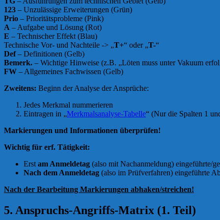
TG
– Ausführungen zum technischen Gebiet (Gelb)
123
– Unzulässige Erweiterungen (Grün)
Prio
– Prioritätsprobleme (Pink)
A
– Aufgabe und Lösung (Rot)
E
– Technischer Effekt (Blau)
Technische Vor- und Nachteile -> „
T+
“ oder „
T-
“
Def
– Definitionen (Gelb)
Bemerk.
– Wichtige Hinweise (z.B. „Löten muss unter Vakuum erfol
FW
– Allgemeines Fachwissen (Gelb)
Zweitens:
Beginn der Analyse der Ansprüche:
Jedes Merkmal nummerieren
Eintragen in „
Merkmalsanalyse-Tabelle
“ (Nur die Spalten 1 und
Markierungen und Informationen überprüfen!
Wichtig für erf. Tätigkeit:
Erst
am Anmeldetag
(also mit Nachanmeldung) eingeführte/g
Nach dem Anmeldetag
(also im Prüfverfahren) eingeführte A
Nach der Bearbeitung Markierungen abhaken/streichen!
5. Anspruchs-Angriffs-Matrix (1. Teil)