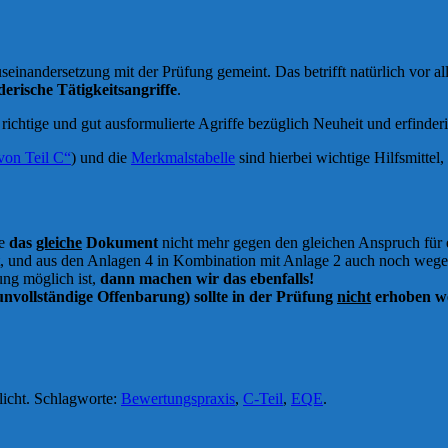
seinandersetzung mit der Prüfung gemeint. Das betrifft natürlich vor a
erische Tätigkeitsangriffe
.
 richtige und gut ausformulierte Agriffe bezüglich Neuheit und erfinderi
 von Teil C“
) und die
Merkmalstabelle
sind hierbei wichtige Hilfsmittel,
te
das
gleiche
Dokument
nicht mehr gegen den gleichen Anspruch für 
 und aus den Anlagen 4 in Kombination mit Anlage 2 auch noch wegen 
ng möglich ist,
dann machen wir das ebenfalls!
nvollständige Offenbarung) sollte in der Prüfung
nicht
erhoben we
licht. Schlagworte:
Bewertungspraxis
,
C-Teil
,
EQE
.