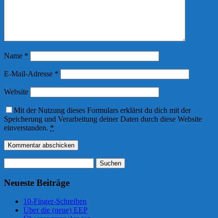
Name
*
E-Mail-Adresse
*
Website
Mit der Nutzung dieses Formulars erklärst du dich mit der
Speicherung und Verarbeitung deiner Daten durch diese Website
einverstanden.
*
Suchen
nach:
Neueste Beiträge
10-Finger-Schreiben
Über die (neue) EEP