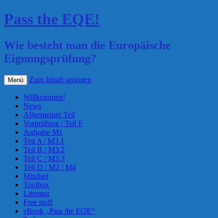
Pass the EQE!
Wie besteht man die Europäische
Eignungsprüfung?
Zum Inhalt springen
Menü
Willkommen!
News
Allgemeiner Teil
Vorprüfung / Teil F
Aufgabe M1
Teil A / M3.1
Teil B / M3.2
Teil C / M3.3
Teil D / M2 / M4
Mindset
Toolbox
Literatur
Free stuff
eBook „Pass the EQE“