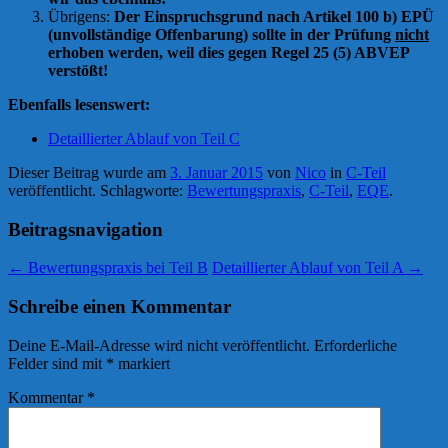
Übrigens:
Der Einspruchsgrund nach Artikel 100 b) EPÜ
(unvollständige Offenbarung) sollte in der Prüfung
nicht
erhoben werden, weil dies gegen Regel 25 (5) ABVEP
verstößt!
Ebenfalls lesenswert:
Detaillierter Ablauf von Teil C
Dieser Beitrag wurde am
3. Januar 2015
von
Nico
in
C-Teil
veröffentlicht. Schlagworte:
Bewertungspraxis
,
C-Teil
,
EQE
.
Beitragsnavigation
←
Bewertungspraxis bei Teil B
Detaillierter Ablauf von Teil A
→
Schreibe einen Kommentar
Deine E-Mail-Adresse wird nicht veröffentlicht.
Erforderliche
Felder sind mit
*
markiert
Kommentar
*