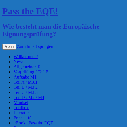
Pass the EQE!
Wie besteht man die Europäische
Eignungsprüfung?
Zum Inhalt springen
Menü
Willkommen!
News
Allgemeiner Teil
Vorprüfung / Teil F
Aufgabe M1
Teil A / M3.1
Teil B / M3.2
Teil C / M3.3
Teil D / M2 / M4
Mindset
Toolbox
Literatur
Free stuff
eBook „Pass the EQE“