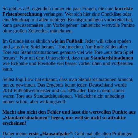
So gibt es z.B. eigentlich immer ein paar Fragen, die eine
korrekte
Fristenberechnung
verlangen. Wer sich hier eine Checkliste oder
eine Mindmap mit allen richtigen Rechtsgrundlagen vorbereitet hat,
kann gewissermaßen „im Vorbeigehen“ zahlreiche wertvolle Punkte
ohne großen Zeitverlust mitnehmen.
Im Grunde ist es ähnlich
wie im Fußball
: Jeder will schön spielen
und „aus dem Spiel heraus“ Tore machen. Am Ende zählen aber
Tore aus Standardsituationen genauso viel wie Tore „aus dem Spiel
heraus“. Nur mit dem Unterschied, dass man
Standardsituationen
wie Eckbälle und Freistöße viel besser vorher üben und vorbereiten
kann.
Selbst Jogi Löw hat erkannt, dass man Standardsituationen braucht,
um zu gewinnen. Das Ergebnis kennt jeder: Deutschland wurde
2014 Fußballweltmeister und ca. 50% aller Tore in dem Tunier
waren Tore aus Standardsituationen. Vielleicht nicht unbedingt
immer schön, aber wirkungsvoll!
Macht also nicht den Fehler und lasst die wertvollen Punkte aus
„Standardsituationen“ liegen, nur weil sie nicht so attraktiv
erscheinen!
Daher meine
erste „Hausaufgabe“
: Geht mal alle alten Prüfungen