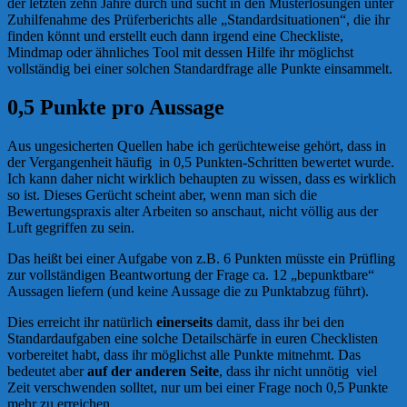
der letzten zehn Jahre durch und sucht in den Musterlösungen unter
Zuhilfenahme des Prüferberichts alle „Standardsituationen“, die ihr
finden könnt und erstellt euch dann irgend eine Checkliste,
Mindmap oder ähnliches Tool mit dessen Hilfe ihr möglichst
vollständig bei einer solchen Standardfrage alle Punkte einsammelt.
0,5 Punkte pro Aussage
Aus ungesicherten Quellen habe ich gerüchteweise gehört, dass in
der Vergangenheit häufig in 0,5 Punkten-Schritten bewertet wurde.
Ich kann daher nicht wirklich behaupten zu wissen, dass es wirklich
so ist. Dieses Gerücht scheint aber, wenn man sich die
Bewertungspraxis alter Arbeiten so anschaut, nicht völlig aus der
Luft gegriffen zu sein.
Das heißt bei einer Aufgabe von z.B. 6 Punkten müsste ein Prüfling
zur vollständigen Beantwortung der Frage ca. 12 „bepunktbare“
Aussagen liefern (und keine Aussage die zu Punktabzug führt).
Dies erreicht ihr natürlich
einerseits
damit, dass ihr bei den
Standardaufgaben eine solche Detailschärfe in euren Checklisten
vorbereitet habt, dass ihr möglichst alle Punkte mitnehmt. Das
bedeutet aber
auf der anderen Seite
, dass ihr nicht unnötig viel
Zeit verschwenden solltet, nur um bei einer Frage noch 0,5 Punkte
mehr zu erreichen.