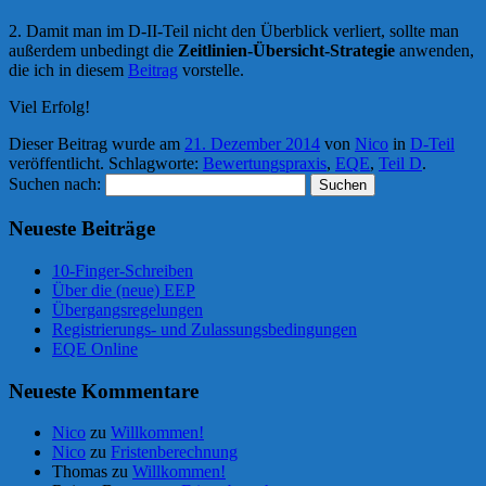
2. Damit man im D-II-Teil nicht den Überblick verliert, sollte man
außerdem unbedingt die
Zeitlinien-Übersicht-Strategie
anwenden,
die ich in diesem
Beitrag
vorstelle.
Viel Erfolg!
Dieser Beitrag wurde am
21. Dezember 2014
von
Nico
in
D-Teil
veröffentlicht. Schlagworte:
Bewertungspraxis
,
EQE
,
Teil D
.
Suchen nach:
Neueste Beiträge
10-Finger-Schreiben
Über die (neue) EEP
Übergangsregelungen
Registrierungs- und Zulassungsbedingungen
EQE Online
Neueste Kommentare
Nico
zu
Willkommen!
Nico
zu
Fristenberechnung
Thomas
zu
Willkommen!