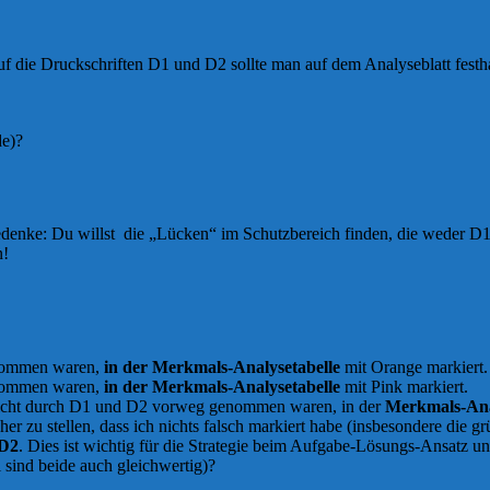
f die Druckschriften D1 und D2 sollte man auf dem Analyseblatt festhal
de)?
edenke: Du willst die „Lücken“ im Schutzbereich finden, die weder D1
n!
enommen waren,
in der Merkmals-Analysetabelle
mit Orange markiert.
enommen waren,
in der Merkmals-Analysetabelle
mit Pink markiert.
e nicht durch D1 und D2 vorweg genommen waren, in der
Merkmals-Ana
 zu stellen, dass ich nichts falsch markiert habe (insbesondere die gr
D2
. Dies ist wichtig für die Strategie beim Aufgabe-Lösungs-Ansatz u
sind beide auch gleichwertig)?