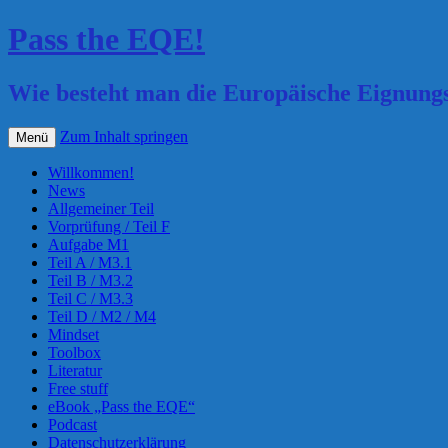
Pass the EQE!
Wie besteht man die Europäische Eignung
Zum Inhalt springen
Menü
Willkommen!
News
Allgemeiner Teil
Vorprüfung / Teil F
Aufgabe M1
Teil A / M3.1
Teil B / M3.2
Teil C / M3.3
Teil D / M2 / M4
Mindset
Toolbox
Literatur
Free stuff
eBook „Pass the EQE“
Podcast
Datenschutzerklärung