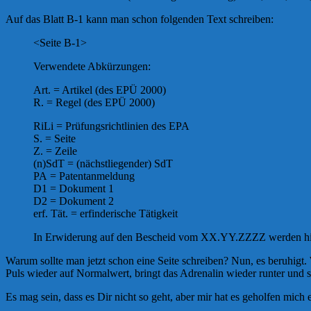
Auf das Blatt B-1 kann man schon folgenden Text schreiben:
<Seite B-1>
Verwendete Abkürzungen:
Art. = Artikel (des EPÜ 2000)
R. = Regel (des EPÜ 2000)
RiLi = Prüfungsrichtlinien des EPA
S. = Seite
Z. = Zeile
(n)SdT = (nächstliegender) SdT
PA = Patentanmeldung
D1 = Dokument 1
D2 = Dokument 2
erf. Tät. = erfinderische Tätigkeit
In Erwiderung auf den Bescheid vom XX.YY.ZZZZ werden hiermi
Warum sollte man jetzt schon eine Seite schreiben? Nun, es beruhigt. 
Puls wieder auf Normalwert, bringt das Adrenalin wieder runter und s
Es mag sein, dass es Dir nicht so geht, aber mir hat es geholfen mich 