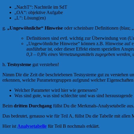
„NachT“: Nachteile im SdT
„OA“: objektive Aufgabe
„L“: Lösung(en)
g.
„Ungewöhnliche“ Hinweise
oder scheinbare Definitionen (blau; „
Definitionen sind evtl. wichtig zur Überwindung von (U
„Ungewöhnliche Hinweise“ können z.B. Hinweise auf einen
ausführbar ist, oder dieser Effekt einem speziellen Ans
0,3 – 0,8% eines Vernetzungsmittels zugegeben werden, um
h.
Testsysteme
gut verstehen!
Nimm Dir die Zeit die beschriebenen Testsysteme gut zu verstehen u
erkennen, welche Parametergruppen aufgrund welcher Eigenschaften in
Welcher Parameter wird hier wie gemessen?
Was sind gute, was sind schlechte und was sind herausragend
Beim
dritten Durchgang
füllst Du die Merkmals-Analysetabelle aus
Das bedeutet, genauso wie für Teil A, füllst Du die Tabelle mit allen 
Hier ist
Analysetabelle
für Teil B nochmals erklärt.