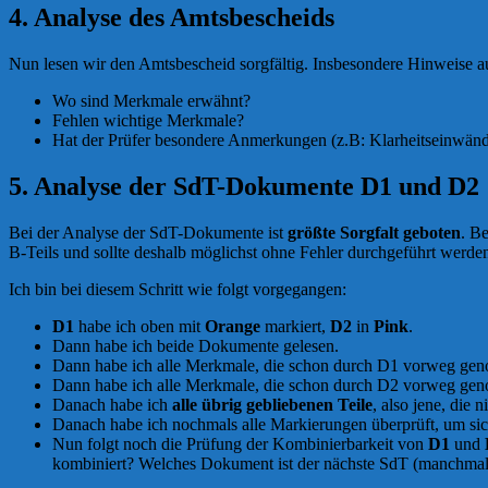
4. Analyse des Amtsbescheids
Nun lesen wir den Amtsbescheid sorgfältig. Insbesondere Hinweise au
Wo sind Merkmale erwähnt?
Fehlen wichtige Merkmale?
Hat der Prüfer besondere Anmerkungen (z.B: Klarheitseinwän
5. Analyse der SdT-Dokumente D1 und D2
Bei der Analyse der SdT-Dokumente ist
größte Sorgfalt geboten
. B
B-Teils und sollte deshalb möglichst ohne Fehler durchgeführt werde
Ich bin bei diesem Schritt wie folgt vorgegangen:
D1
habe ich oben mit
Orange
markiert,
D2
in
Pink
.
Dann habe ich beide Dokumente gelesen.
Dann habe ich alle Merkmale, die schon durch D1 vorweg g
Dann habe ich alle Merkmale, die schon durch D2 vorweg g
Danach habe ich
alle übrig gebliebenen Teile
, also jene, di
Danach habe ich nochmals alle Markierungen überprüft, um sicher
Nun folgt noch die Prüfung der Kombinierbarkeit von
D1
und
kombiniert? Welches Dokument ist der nächste SdT (manchmal 