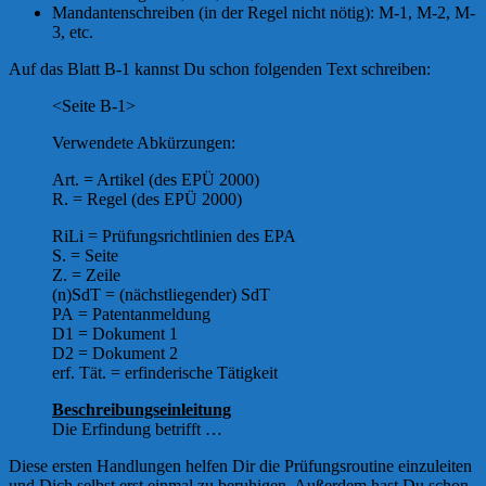
Mandantenschreiben (in der Regel nicht nötig): M-1, M-2, M-
3, etc.
Auf das Blatt B-1 kannst Du schon folgenden Text schreiben:
<Seite B-1>
Verwendete Abkürzungen:
Art. = Artikel (des EPÜ 2000)
R. = Regel (des EPÜ 2000)
RiLi = Prüfungsrichtlinien des EPA
S. = Seite
Z. = Zeile
(n)SdT = (nächstliegender) SdT
PA = Patentanmeldung
D1 = Dokument 1
D2 = Dokument 2
erf. Tät. = erfinderische Tätigkeit
Beschreibungseinleitung
Die Erfindung betrifft …
Diese ersten Handlungen helfen Dir die Prüfungsroutine einzuleiten
und Dich selbst erst einmal zu beruhigen. Außerdem hast Du schon