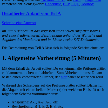
veröffentlicht. Schlagworte:
Checkliste
,
EEP
,
EQE
,
Toolbox
.
Detaillierter Ablauf von Teil A
Schreibe eine Antwort
Im Teil A geht es um das Verfassen eines neuen Anspruchssatzes
und einer (rudimentären) Beschreibung anhand der Wünsche und
Angaben des Mandanten und im Lichte zweier SdT-Dokumente.
Die Bearbeitung von
Teil A
lässt sich in folgende Schritte einteilen:
1. Allgemeine Vorbereitung (5 Minuten)
Mit dem Erhalt der Arbeit solltest Du erst einmal alle Prüfungsblätter
entklammern, lochen und abheften. Zum Abheften nimmst Du am
besten einen vorbereiteten Ordner, der
hier
näher beschrieben wird.
Während des Schreibens auf die Prüfungsblätter solltest Blätter für
die Abgabe mit einem hellem Marker (oder weichem Bleistift) nach
folgendem Schema vornummerieren:
Ansprüche: A-1, A-2, A-3, etc.
Beschreibung: B-1, B-2, B-3, etc.