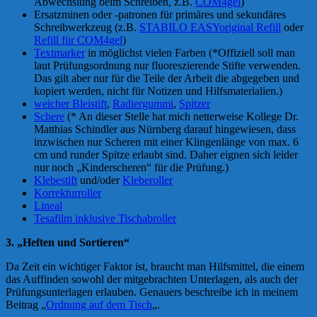
Abwechslung beim Schreiben, z.B.
COM4gel
)
Ersatzminen oder -patronen für primäres und sekundäres
Schreibwerkzeug (z.B.
STABILO EASYoriginal Refill
oder
Refill für COM4gel
)
Textmarker
in möglichst vielen Farben (*Offiziell soll man
laut Prüfungsordnung nur fluoreszierende Stifte verwenden.
Das gilt aber nur für die Teile der Arbeit die abgegeben und
kopiert werden, nicht für Notizen und Hilfsmaterialien.)
weicher Bleistift
,
Radiergummi
,
Spitzer
Schere
(* An dieser Stelle hat mich netterweise Kollege Dr.
Matthias Schindler aus Nürnberg darauf hingewiesen, dass
inzwischen nur Scheren mit einer Klingenlänge von max. 6
cm und runder Spitze erlaubt sind. Daher eignen sich leider
nur noch „Kinderscheren“ für die Prüfung.)
Klebestift
und/oder
Kleberoller
Korrekturroller
Lineal
Tesafilm inklusive Tischabroller
3. „Heften und Sortieren“
Da Zeit ein wichtiger Faktor ist, braucht man Hilfsmittel, die einem
das Auffinden sowohl der mitgebrachten Unterlagen, als auch der
Prüfungsunterlagen erlauben. Genauers beschreibe ich in meinem
Beitrag „
Ordnung auf dem Tisch
„.