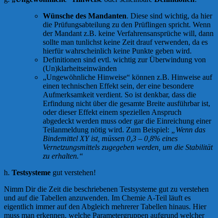
Wünsche des Mandanten
. Diese sind wichtig, da hier
die Prüfungsabteilung zu den Prüflingen spricht. Wenn
der Mandant z.B. keine Verfahrensansprüche will, dann
sollte man tunlichst keine Zeit drauf verwenden, da es
hierfür wahrscheinlich keine Punkte geben wird.
Definitionen sind evtl. wichtig zur Überwindung von
(Un)klarheitseinwänden
„Ungewöhnliche Hinweise“ können z.B. Hinweise auf
einen technischen Effekt sein, der eine besondere
Aufmerksamkeit verdient. So ist denkbar, dass die
Erfindung nicht über die gesamte Breite ausführbar ist,
oder dieser Effekt einem speziellen Anspruch
abgedeckt werden muss oder gar die Einreichung einer
Teilanmeldung nötig wird. Zum Beispiel:
„Wenn das
Bindemittel XY ist, müssen 0,3 – 0,8% eines
Vernetzungsmittels zugegeben werden, um die Stabilität
zu erhalten.“
h.
Testsysteme
gut verstehen!
Nimm Dir die Zeit die beschriebenen Testsysteme gut zu verstehen
und auf die Tabellen anzuwenden. Im Chemie A-Teil läuft es
eigentlich immer auf den Abgleich mehrerer Tabellen hinaus. Hier
muss man erkennen, welche Parametergruppen aufgrund welcher