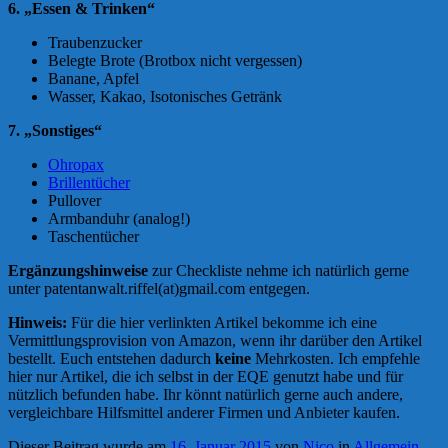
6. „Essen & Trinken“
Traubenzucker
Belegte Brote (Brotbox nicht vergessen)
Banane, Apfel
Wasser, Kakao, Isotonisches Getränk
7. „Sonstiges“
Ohropax
Brillentücher
Pullover
Armbanduhr (analog!)
Taschentücher
Ergänzungshinweise
zur Checkliste nehme ich natürlich gerne
unter patentanwalt.riffel(at)gmail.com entgegen.
Hinweis:
Für die hier verlinkten Artikel bekomme ich eine
Vermittlungsprovision von Amazon, wenn ihr darüber den Artikel
bestellt. Euch entstehen dadurch
keine
Mehrkosten. Ich empfehle
hier nur Artikel, die ich selbst in der EQE genutzt habe und für
nützlich befunden habe. Ihr könnt natürlich gerne auch andere,
vergleichbare Hilfsmittel anderer Firmen und Anbieter kaufen.
Dieser Beitrag wurde am
16. Januar 2015
von
Nico
in
Allgemein