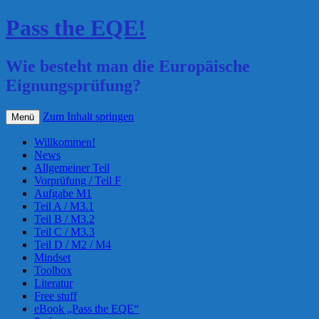
Pass the EQE!
Wie besteht man die Europäische
Eignungsprüfung?
Zum Inhalt springen
Menü
Willkommen!
News
Allgemeiner Teil
Vorprüfung / Teil F
Aufgabe M1
Teil A / M3.1
Teil B / M3.2
Teil C / M3.3
Teil D / M2 / M4
Mindset
Toolbox
Literatur
Free stuff
eBook „Pass the EQE“