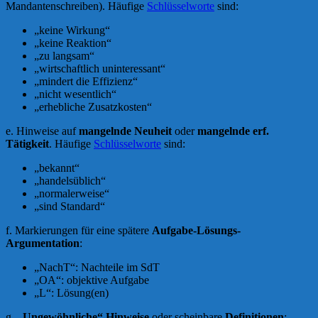
Mandantenschreiben). Häufige
Schlüsselworte
sind:
„keine Wirkung“
„keine Reaktion“
„zu langsam“
„wirtschaftlich uninteressant“
„mindert die Effizienz“
„nicht wesentlich“
„erhebliche Zusatzkosten“
e. Hinweise auf
mangelnde Neuheit
oder
mangelnde erf.
Tätigkeit
. Häufige
Schlüsselworte
sind:
„bekannt“
„handelsüblich“
„normalerweise“
„sind Standard“
f. Markierungen für eine spätere
Aufgabe-Lösungs-
Argumentation
:
„NachT“: Nachteile im SdT
„OA“: objektive Aufgabe
„L“: Lösung(en)
g.
„Ungewöhnliche“ Hinweise
oder scheinbare
Definitionen
: