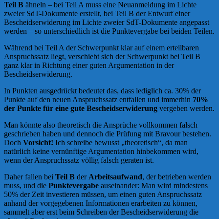
Teil B
ähneln – bei Teil A muss eine Neuanmeldung im Lichte
zweier SdT-Dokumente erstellt, bei Teil B der Entwurf einer
Bescheidserwiderung im Lichte zweier SdT-Dokumente angepasst
werden – so unterschiedlich ist die Punktevergabe bei beiden Teilen.
Während bei Teil A der Schwerpunkt klar auf einem erteilbaren
Anspruchssatz liegt, verschiebt sich der Schwerpunkt bei Teil B
ganz klar in Richtung einer guten Argumentation in der
Bescheidserwiderung.
In Punkten ausgedrückt bedeutet das, dass lediglich ca. 30% der
Punkte auf den neuen Anspruchssatz entfallen und immerhin
70%
der Punkte für eine gute Bescheidserwiderung
vergeben werden.
Man könnte also theoretisch die Ansprüche vollkommen falsch
geschrieben haben und dennoch die Prüfung mit Bravour bestehen.
Doch
Vorsicht!
Ich schreibe bewusst „theoretisch“, da man
natürlich keine vernünftige Argumentation hinbekommen wird,
wenn der Anspruchssatz völlig falsch geraten ist.
Daher fallen bei
Teil B
der
Arbeitsaufwand
, der betrieben werden
muss, und die
Punktevergabe
auseinander: Man wird mindestens
50% der Zeit investieren müssen, um einen guten Anspruchssatz
anhand der vorgegebenen Informationen erarbeiten zu können,
sammelt aber erst beim Schreiben der Bescheidserwiderung die