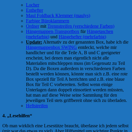
Locher
Enthefter
Maul Foldback Klemmer (maulys)
Farbige Büroklammern
Ordner
mit
Trennstreifen (verschiedene Farben)
Hängemappen-Transportbox
für
Hängetaschen
(mehrfarbig)
und
Hängehefter (mehrfarbig)
Update:
Alternativ zu der genannten Box, habe ich die
Hängemappenbox SWING
entdeckt, welche mir
handlicher und für die Teile A, B und C geeigneter
erscheint, bei denen man eigentlich nicht alle
Materialien mitschleppen muss (im Gegensatz zu Teil
D). Da die Boxen außerdem in verschiedenen Farben
bestellt werden können, könnte man sich z.B. eine rote
Box speziell für Teil A herrichten und z.B. eine blaue
Box für Teil C vorbereiten. Selbst wenn einige
Unterlagen dann doppelt einsortiert werden müssten,
hat man auf diese Weise seine Sammlung für den
jeweiligen Teil stets griffbereit ohne sich zu überladen.
Heftstreifen
4. „Lesehilfen“
Ob man wirklich eine Lesestütze braucht, überlasse ich jedem selbst
(mir war das etwas zu viel). Aber Hilfsmittel um wichtige Punkte in